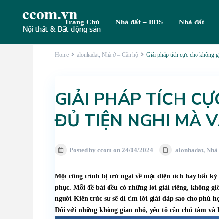
Trang Chủ
Nhà đất – BĐS
Nhà đất
Home
alonhadat
,
Nhà ở – Căn hộ
Giải pháp tích cực cho không g
GIẢI PHÁP TÍCH C
ĐỦ TIỆN NGHI MÀ 
Posted by ccom on 24/04/2024
alonhadat
,
Nhà 
Một công trình bị trở ngại về mặt diện tích hay bất k
phục. Mỗi đề bài đều có những lời giải riêng, không g
người Kiến trúc sư sẽ đi tìm lời giải đáp sao cho phù h
Đối với những không gian nhỏ, yếu tố cần chú tâm và k