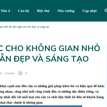
Nhà ở
Căn hộ
Biệt thự
Nhà xưởng
Cập nhật
ian nhỏ đủ tiện nghi mà vẫn đẹp và sáng tạo
ỰC CHO KHÔNG GIAN NHỎ
VẪN ĐẸP VÀ SÁNG TẠO
ở – Căn hộ
0
ỳ khía cạnh nào đều cần có những giải pháp khéo léo và hiệu quả để khắc
iống nhau, cũng như mỗi công trình đều có những đặc điểm riêng, và
ợp nhất đối với mỗi loại yêu cầu và chất liệu thiết kế đến từ khách hàng.
hai thác chính là không gian.