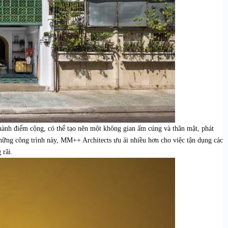
thành điểm cộng, có thể tạo nên một không gian ấm cúng và thân mật, phát
hững công trình này, MM++ Architects ưu ái nhiều hơn cho việc tận dụng các
 rãi.