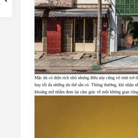
Mặc dù có diện tích nhỏ nhưng điều này cũng vô tình trở 
huy tối đa những ưu thế sẵn có. Thông thường, khi nhận n
khoảng mở nhằm đem lại cảm giác về một không gian rộng