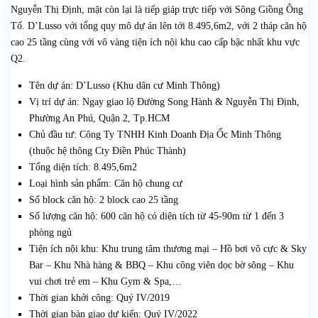
Nguyễn Thị Định, mặt còn lại là tiếp giáp trực tiếp với Sông Giồng Ông
Tố. D’Lusso với tổng quy mô dự án lên tới 8.495,6m2, với 2 tháp căn hộ
cao 25 tầng cùng với vô vàng tiện ích nội khu cao cấp bậc nhất khu vực
Q2.
Tên dự án: D’Lusso (Khu dân cư Minh Thông)
Vị trí dự án: Ngay giao lộ Đường Song Hành & Nguyễn Thị Định,
Phường An Phú, Quận 2, Tp.HCM
Chủ đầu tư: Công Ty TNHH Kinh Doanh Địa Ốc Minh Thông
(thuộc hệ thông Cty Điền Phúc Thành)
Tổng diện tích: 8.495,6m2
Loại hình sản phẩm: Căn hộ chung cư
Số block căn hộ: 2 block cao 25 tầng
Số lượng căn hộ: 600 căn hộ có diện tích từ 45-90m từ 1 đến 3
phòng ngủ
Tiện ích nội khu: Khu trung tâm thương mại – Hồ bơi vô cực & Sky
Bar – Khu Nhà hàng & BBQ – Khu công viên dọc bờ sông – Khu
vui chơi trẻ em – Khu Gym & Spa,…
Thời gian khởi công: Quý IV/2019
Thời gian bàn giao dự kiến: Quý IV/2022