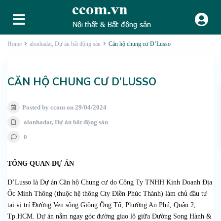
Home
alonhadat
,
Dự án bất động sản
Căn hộ chung cư D’Lusso
CĂN HỘ CHUNG CƯ D’LUSSO
Posted by ccom on 29/04/2024
alonhadat
,
Dự án bất động sản
0
TỔNG QUAN DỰ ÁN
D’Lusso là Dự án Căn hộ Chung cư do Công Ty TNHH Kinh Doanh Địa
Ốc Minh Thông (thuộc hệ thông Cty Điền Phúc Thành) làm chủ đầu tư
tại vị trí Đường Ven sông Giồng Ông Tố, Phường An Phú, Quận 2,
Tp.HCM. Dự án nằm ngay góc đường giao lộ giữa Đường Song Hành &