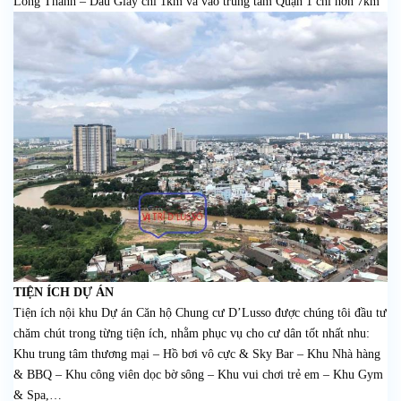
Long Thành – Dầu Giây chỉ 1km và vào trung tâm Quận 1 chỉ hơn 7km
TIỆN ÍCH DỰ ÁN
Tiện ích nội khu Dự án Căn hộ Chung cư D’Lusso được chúng tôi đầu tư
chăm chút trong từng tiện ích, nhằm phục vụ cho cư dân tốt nhất nhu:
Khu trung tâm thương mại – Hồ bơi vô cực & Sky Bar – Khu Nhà hàng
& BBQ – Khu công viên dọc bờ sông – Khu vui chơi trẻ em – Khu Gym
& Spa,…