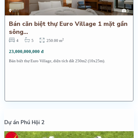
Đà Nẵng
5
Bán căn biệt thự Euro Village 1 mặt gần
sông...
2
4
5
250.00 m
23,000,000,000 đ
Bán biệt thự Euro Village, diện tích đất 250m2 (10x25m).
Dự án Phú Hội 2