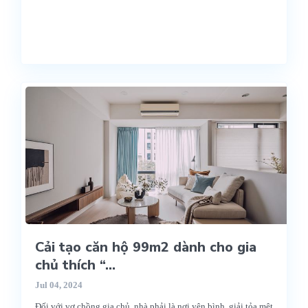
Cải tạo căn hộ 99m2 dành cho gia
chủ thích “...
Jul 04, 2024
Đối với vợ chồng gia chủ, nhà phải là nơi yên bình, giải tỏa mệt