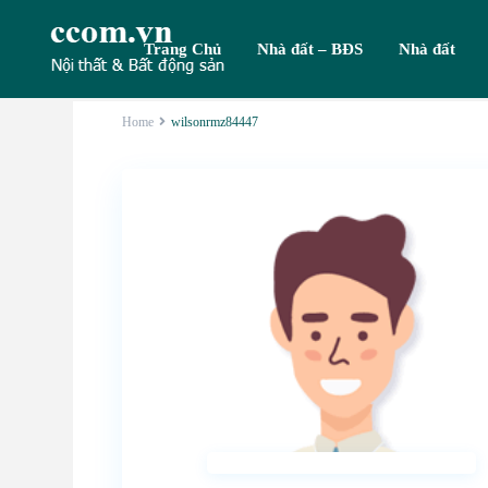
Trang Chủ
Nhà đất – BĐS
Nhà đất
Home
wilsonrmz84447