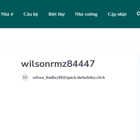
Nhà ở
Căn hộ
Biệt thự
Nhà xưởng
Cập nhật
wilsonrmz84447
wilson_findlay88@quick.theholiday.click