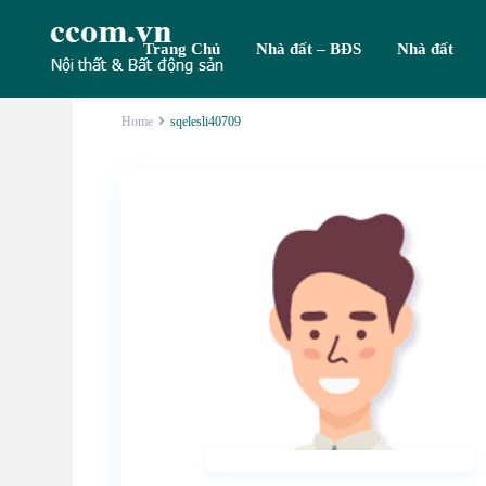
Trang Chủ
Nhà đất – BĐS
Nhà đất
Home
sqelesli40709