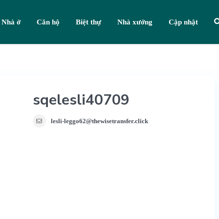
Nhà ở
Căn hộ
Biệt thự
Nhà xưởng
Cập nhật
sqelesli40709
lesli-leggo62@thewisetransfer.click