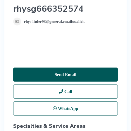
rhysg666352574
rhys-littler93@general.emailus.click
Send Email
Call
WhatsApp
Specialties & Service Areas