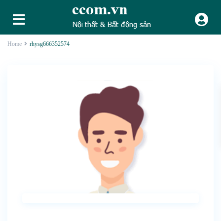
Home
rhysg666352574