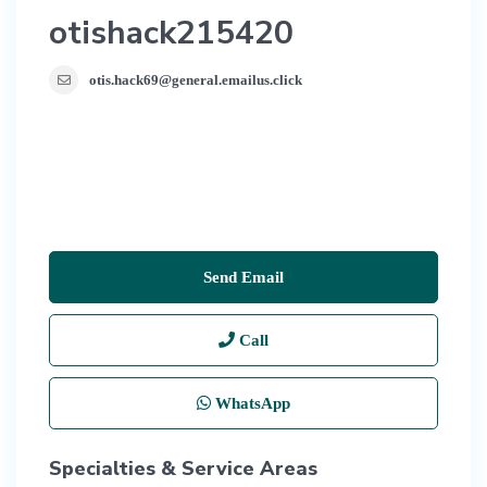
otishack215420
otis.hack69@general.emailus.click
Send Email
Call
WhatsApp
Specialties & Service Areas