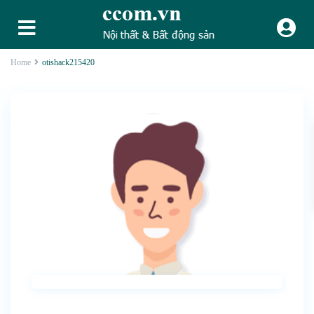
Home
otishack215420