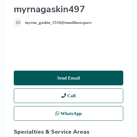
myrnagaskin497
myrna_gaskin_5534@emailhost.space
Send Email
Call
WhatsApp
Specialties & Service Areas