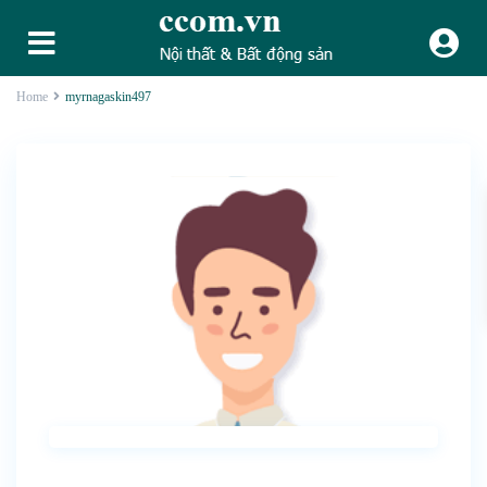
Home
myrnagaskin497