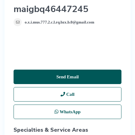
maigbq46447245
o.x.i.mus.777.2.c.l.rq.bzx.b.0@gmail.com
Send Email
Call
WhatsApp
Specialties & Service Areas