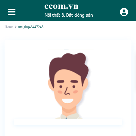
Home
maigbq46447245