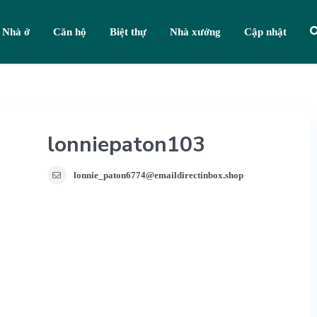
Nhà ở
Căn hộ
Biệt thự
Nhà xưởng
Cập nhật
lonniepaton103
lonnie_paton6774@emaildirectinbox.shop