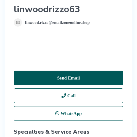
linwoodrizzo63
linwood.rizzo@emailzoneonline.shop
Send Email
Call
WhatsApp
Specialties & Service Areas