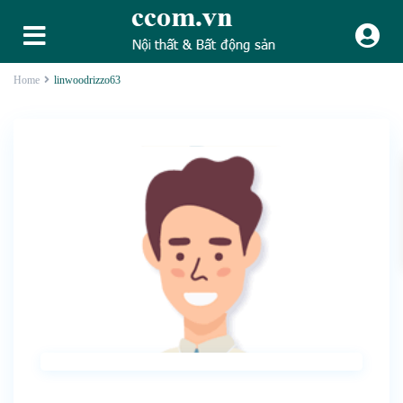
Home
linwoodrizzo63