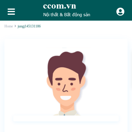
Home
jungj145131186