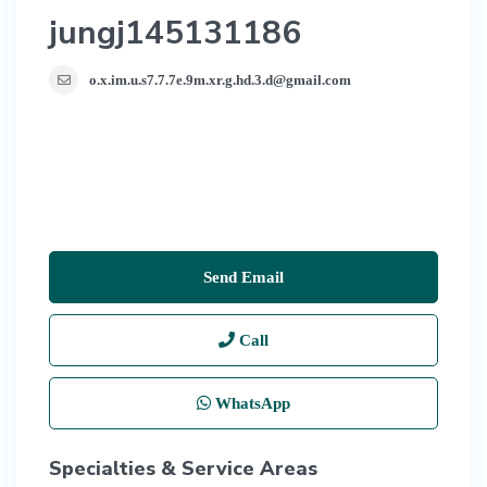
jungj145131186
o.x.im.u.s7.7.7e.9m.xr.g.hd.3.d@gmail.com
Send Email
Call
WhatsApp
Specialties & Service Areas