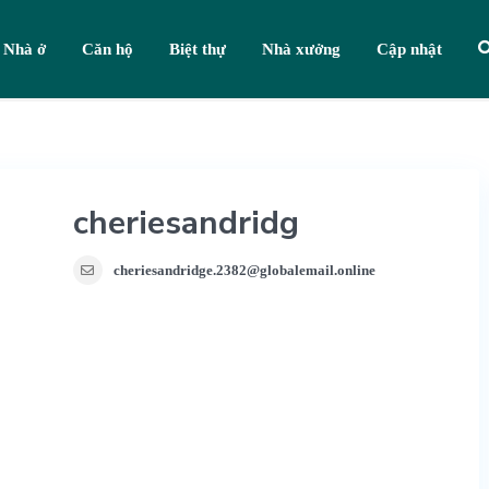
Nhà ở
Căn hộ
Biệt thự
Nhà xưởng
Cập nhật
cheriesandridg
cheriesandridge.2382@globalemail.online