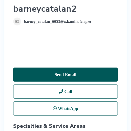
barneycatalan2
barney_catalan_6053@w.kaminofen.pro
Send Email
Call
WhatsApp
Specialties & Service Areas