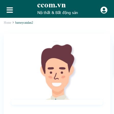
Home
barneycatalan2