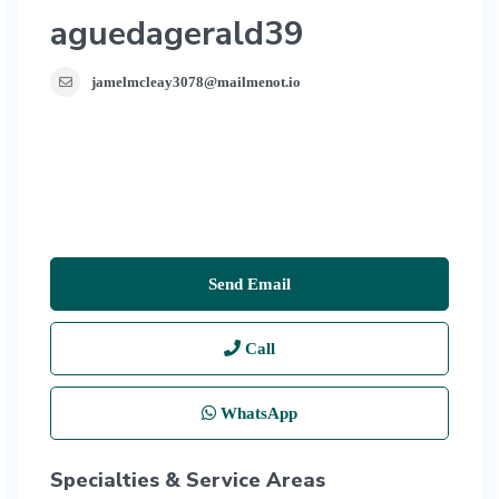
aguedagerald39
jamelmcleay3078@mailmenot.io
Send Email
Call
WhatsApp
Specialties & Service Areas