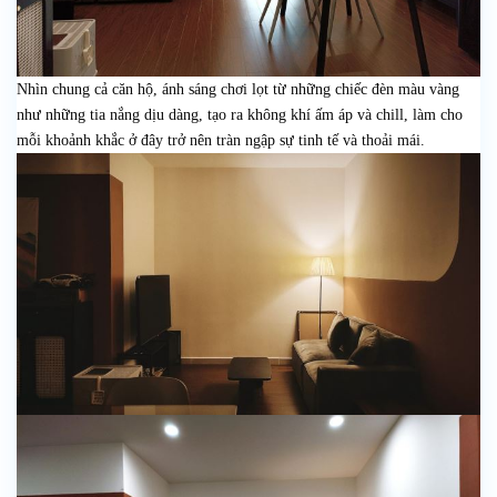
Nhìn chung cả căn hộ, ánh sáng chơi lọt từ những chiếc đèn màu vàng
như những tia nắng dịu dàng, tạo ra không khí ấm áp và chill, làm cho
mỗi khoảnh khắc ở đây trở nên tràn ngập sự tinh tế và thoải mái.