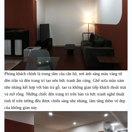
Phòng khách chính là trung tâm của căn hộ, nơi ánh sáng màu vàng từ
đèn trần và đèn trang trí tạo nên bức tranh ấm cúng. Ghế sofa màu xám
nhẹ nhàng kết hợp với bàn trà gỗ, tạo ra không gian tiếp khách thoải mái
và mở rộng. Những chiếc đèn trang trí trên bàn và bức tranh nghệ thuật
tinh tế trên tường đều được chiếu sáng nhẹ nhàng, làm tăng thêm vẻ đẹp
của không gian này.