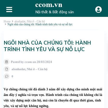
Home
alonhadat
,
Nhà ở – Căn hộ
Ngôi nhà của chúng tôi: Hành trình tình yêu và sự nỗ lực
NGÔI NHÀ CỦA CHÚNG TÔI: HÀNH
TRÌNH TÌNH YÊU VÀ SỰ NỖ LỰC
Posted by ccom on 28/03/2024
alonhadat
,
Nhà ở – Căn hộ
0
Vợ chồng chúng tôi đã dành 3 năm để xây dựng cho mình một mái
ấm đầy ý nghĩa và trọn vẹn. Hành trình của chúng tôi không chỉ là
việc xây dựng một căn hộ, mà còn là chuyến đi qua thời gian, tình
yêu, và sự nỗ lực không ngừng.