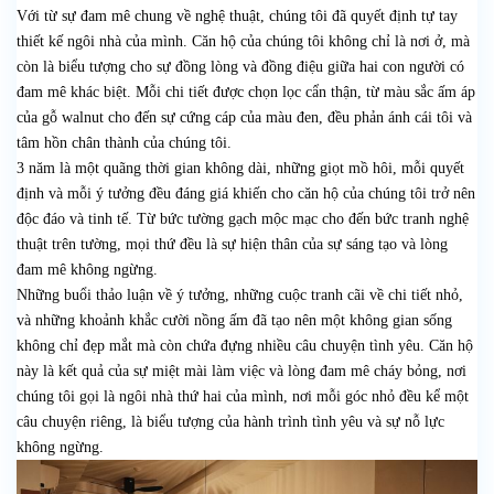
Với từ sự đam mê chung về nghệ thuật, chúng tôi đã quyết định tự tay
thiết kế ngôi nhà của mình. Căn hộ của chúng tôi không chỉ là nơi ở, mà
còn là biểu tượng cho sự đồng lòng và đồng điệu giữa hai con người có
đam mê khác biệt. Mỗi chi tiết được chọn lọc cẩn thận, từ màu sắc ấm áp
của gỗ walnut cho đến sự cứng cáp của màu đen, đều phản ánh cái tôi và
tâm hồn chân thành của chúng tôi.
3 năm là một quãng thời gian không dài, những giọt mồ hôi, mỗi quyết
định và mỗi ý tưởng đều đáng giá khiến cho căn hộ của chúng tôi trở nên
độc đáo và tinh tế. Từ bức tường gạch mộc mạc cho đến bức tranh nghệ
thuật trên tường, mọi thứ đều là sự hiện thân của sự sáng tạo và lòng
đam mê không ngừng.
Những buổi thảo luận về ý tưởng, những cuộc tranh cãi về chi tiết nhỏ,
và những khoảnh khắc cười nồng ấm đã tạo nên một không gian sống
không chỉ đẹp mắt mà còn chứa đựng nhiều câu chuyện tình yêu. Căn hộ
này là kết quả của sự miệt mài làm việc và lòng đam mê cháy bỏng, nơi
chúng tôi gọi là ngôi nhà thứ hai của mình, nơi mỗi góc nhỏ đều kể một
câu chuyện riêng, là biểu tượng của hành trình tình yêu và sự nỗ lực
không ngừng.