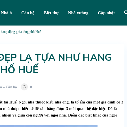
Nhà ở
Căn hộ
Biệt thự
Nhà xưởng
Cập nhật
ư hang động giữa lòng phố Huế
ĐẸP LẠ TỰA NHƯ HANG
PHỐ HUẾ
ở – Căn hộ
0
tại Huế. Ngôi nhà thuộc kiểu nhà ống, là tổ ấm của một gia đình có 3
an nhà được thiết kế để cân bằng được 3 mối quan hệ đặc biệt. Đó là
n nhiên và giữa con người với ngôi nhà. Điểm đặc biệt khác của ngôi