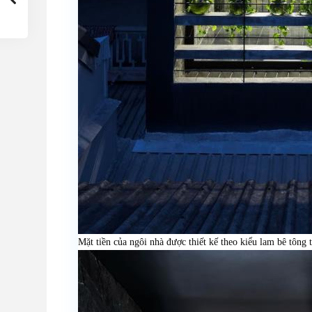
Mặt tiền của ngôi nhà được thiết kế theo kiểu lam bê tông 