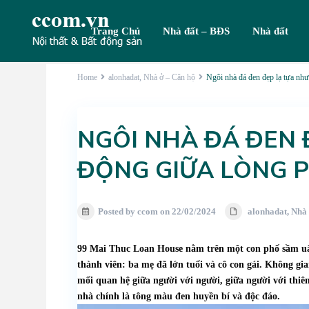
Trang Chủ
Nhà đất – BĐS
Nhà đất
Home
alonhadat
,
Nhà ở – Căn hộ
Ngôi nhà đá đen đẹp lạ tựa nh
NGÔI NHÀ ĐÁ ĐEN 
ĐỘNG GIỮA LÒNG 
Posted by ccom on 22/02/2024
alonhadat
,
Nhà 
99 Mai Thuc Loan House nằm trên một con phố sầm uất 
thành viên: ba mẹ đã lớn tuổi và cô con gái. Không gi
mối quan hệ giữa người với người, giữa người với thiê
nhà chính là tông màu đen huyền bí và độc đáo.