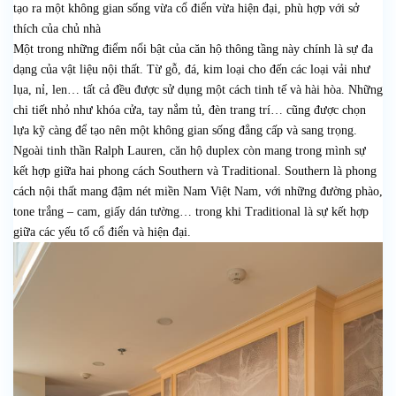
tạo ra một không gian sống vừa cổ điển vừa hiện đại, phù hợp với sở
thích của chủ nhà
Một trong những điểm nổi bật của căn hộ thông tầng này chính là sự đa
dạng của vật liệu nội thất. Từ gỗ, đá, kim loại cho đến các loại vải như
lụa, nỉ, len… tất cả đều được sử dụng một cách tinh tế và hài hòa. Những
chi tiết nhỏ như khóa cửa, tay nắm tủ, đèn trang trí… cũng được chọn
lựa kỹ càng để tạo nên một không gian sống đẳng cấp và sang trọng.
Ngoài tinh thần Ralph Lauren, căn hộ duplex còn mang trong mình sự
kết hợp giữa hai phong cách Southern và Traditional. Southern là phong
cách nội thất mang đậm nét miền Nam Việt Nam, với những đường phào,
tone trắng – cam, giấy dán tường… trong khi Traditional là sự kết hợp
giữa các yếu tố cổ điển và hiện đại.