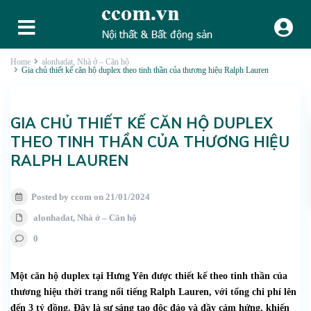
Home
alonhadat
,
Nhà ở – Căn hộ
Gia chủ thiết kế căn hộ duplex theo tinh thần của thương hiệu Ralph Lauren
GIA CHỦ THIẾT KẾ CĂN HỘ DUPLEX
THEO TINH THẦN CỦA THƯƠNG HIỆU
RALPH LAUREN
Posted by ccom on 21/01/2024
alonhadat
,
Nhà ở – Căn hộ
0
Một căn hộ duplex tại Hưng Yên được thiết kế theo tinh thần của
thương hiệu thời trang nổi tiếng Ralph Lauren, với tổng chi phí lên
đến 3 tỷ đồng. Đây là sự sáng tạo độc đáo và đầy cảm hứng, khiến