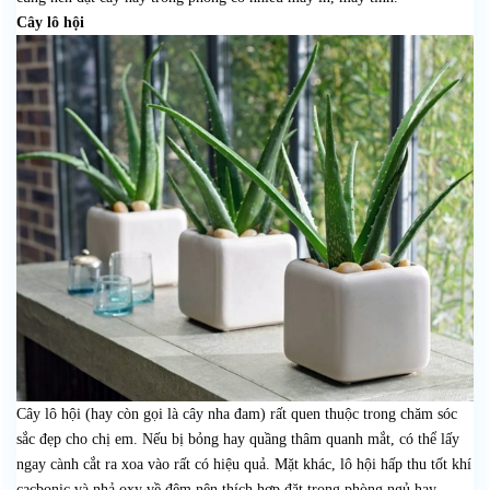
Cây lô hội
Cây lô hội (hay còn gọi là cây nha đam) rất quen thuộc trong chăm sóc
sắc đẹp cho chị em. Nếu bị bỏng hay quầng thâm quanh mắt, có thể lấy
ngay cành cắt ra xoa vào rất có hiệu quả. Mặt khác, lô hội hấp thu tốt khí
cacbonic và nhả oxy về đêm nên thích hợp đặt trong phòng ngủ hay