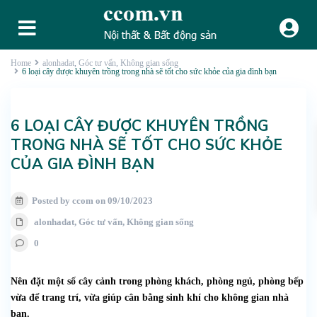
Home
alonhadat
,
Góc tư vấn
,
Không gian sống
6 loại cây được khuyên trồng trong nhà sẽ tốt cho sức khỏe của gia đình bạn
6 LOẠI CÂY ĐƯỢC KHUYÊN TRỒNG
TRONG NHÀ SẼ TỐT CHO SỨC KHỎE
CỦA GIA ĐÌNH BẠN
Posted by ccom on 09/10/2023
alonhadat
,
Góc tư vấn
,
Không gian sống
0
Nên đặt một số cây cảnh trong phòng khách, phòng ngủ, phòng bếp
vừa để trang trí, vừa giúp cân bằng sinh khí cho không gian nhà
bạn.