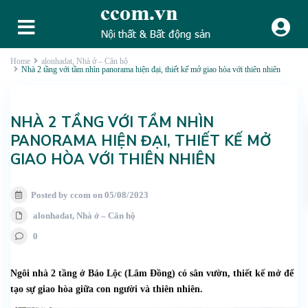
Home
alonhadat
,
Nhà ở – Căn hộ
Nhà 2 tầng với tầm nhìn panorama hiện đại, thiết kế mở giao hòa với thiên nhiên
NHÀ 2 TẦNG VỚI TẦM NHÌN
PANORAMA HIỆN ĐẠI, THIẾT KẾ MỞ
GIAO HÒA VỚI THIÊN NHIÊN
Posted by ccom on 05/08/2023
alonhadat
,
Nhà ở – Căn hộ
0
Ngôi nhà 2 tầng ở Bảo Lộc (Lâm Đồng) có sân vườn, thiết kế mở để
tạo sự giao hòa giữa con người và thiên nhiên.