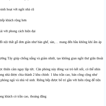
sinh hoạt với ngôi nhà cũ
tiếp khách rộng hơn
ái với phong cách hiện đại
ồ nội thất gỗ đơn giản như bàn ghế, sàn,… mang đến bầu không khí ấm áp
ướng Tây giúp chống nắng và giảm nhiệt, tạo không gian ngồi thư giãn thoải
c thiện cảm ngay lập tức. Căn phòng này đóng vai trò kết nối, có thể nhìn
ong nhà được chia thành 2 khu chính: 1 khu trần cao, bán công cộng như
 phòng ngủ và nhà vệ sinh. Riêng bếp được bố trí gần với hiên rộng để tiện
ng khách có trần cao, thoáng đãng