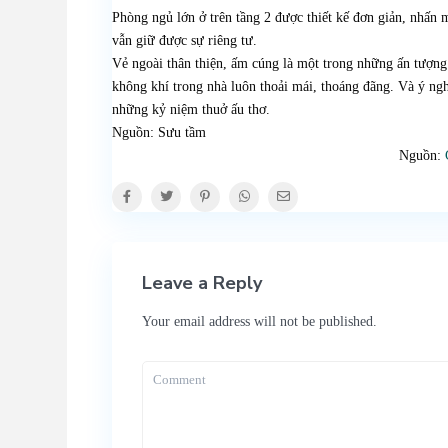
Phòng ngủ lớn ở trên tầng 2 được thiết kế đơn giản, nhấn
vẫn giữ được sự riêng tư.
Vẻ ngoài thân thiện, ấm cúng là một trong những ấn tượng đ
không khí trong nhà luôn thoải mái, thoáng đãng. Và ý ngh
những kỷ niệm thuở ấu thơ.
Nguồn: Sưu tầm
Nguồn:
Leave a Reply
Your email address will not be published.