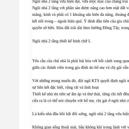
Ngôi nhà 2 tầng vừa hiện đại, vừa mộc mạc của chàng trai
Ngôi nhà 2 tầng với phần sàn được nâng cao hơn mặt đất và
măng, kính và phải có 1 khoảng sân hiên đa năng, thoáng
kết nối trong – ngoài hiệu quả. Ý định đầu tiên của gia c
quyền sở hữu. Khu đất trải dài theo hướng Đông Tây, trong
Ngôi nhà 2 tầng thiết kế hình chữ L
Yêu cầu của chủ nhà là phải hài hòa với bối cảnh xung qua
giữa các thành viên trong gia đình do bố mẹ và chị gái vẫn
Với những mong muốn đó, đội ngũ KTS quyết định ngôi nh
sự liên kết đặc biệt, rộng rãi và linh hoạt
Thiết kế nhà ưu tiên sự ấm áp và thư thái, từng chi tiết đ
cửa ra là có thể nói chuyện với bố mẹ, chị gái ở ngôi nhà 
Là kiểu nhà đầu hồi bất đối xứng, ngôi nhà 2 tầng vừa hiệ
Không gian sống thoải mái, bầu không khí trong lành với