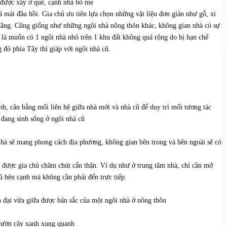
 được xây ở quê, cạnh nhà bố mẹ
 mái đầu hồi. Gia chủ ưu tiên lựa chọn những vật liệu đơn giản như gỗ, xi
 đãng. Cũng giống như những ngôi nhà nông thôn khác, không gian nhà có sự
hủ là muốn có 1 ngôi nhà nhỏ trên 1 khu đất không quá rộng do bị hạn chế
 đó phía Tây thì giáp với ngôi nhà cũ.
nh, cân bằng mối liên hệ giữa nhà mới và nhà cũ để duy trì mối tương tác
 đang sinh sống ở ngôi nhà cũ
à sẽ mang phong cách địa phương, không gian bên trong và bên ngoài sẽ có
ều được gia chủ chăm chút cẩn thận. Ví dụ như ở trung tâm nhà, chỉ cần mở
cũ bên cạnh mà không cần phải đến trực tiếp.
n đại vừa giữa được bản sắc của một ngôi nhà ở nông thôn
 vườn cây xanh xung quanh