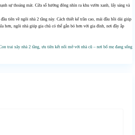
 mạnh sự thoáng mát. Cửa sổ hướng đông nhìn ra khu vườn xanh, lấy sáng và
ầu tiên về ngôi nhà 2 tầng này. Cách thiết kế trần cao, mái đầu hồi dài giúp
ĩa hơn, ngôi nhà giúp gia chủ có thể gắn bó hơn với gia đình, nơi đầy ắp
Con trai xây nhà 2 tầng, ưu tiên kết nối mở với nhà cũ – nơi bố mẹ đang sống