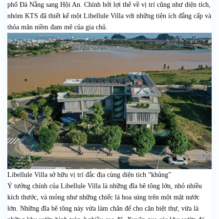
phố Đà Nẵng sang Hội An. Chính bởi lợi thế về vị trí cũng như diện tích,
nhóm KTS đã thiết kế một Libellule Villa với những tiện ích đẳng cấp và
thỏa mãn niềm đam mê của gia chủ.
Libellule Villa sở hữu vị trí đắc địa cùng diện tích “khủng”
Ý tưởng chính của Libellule Villa là những đĩa bê tông lớn, nhỏ nhiều
kích thước, và mỏng như những chiếc lá hoa súng trên một mặt nước
lớn. Những đĩa bê tông này vừa làm chân đế cho căn biệt thự, vừa là