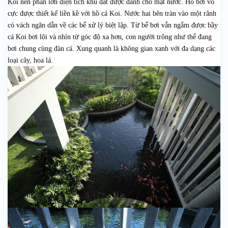
Koi nên phần lớn diện tích khu đất được dành cho mặt nước. Hồ bơi vô
cực được thiết kế liền kề với hồ cá Koi. Nước hai bên tràn vào một rãnh
có vách ngăn dẫn về các bể xử lý biệt lập. Từ bể bơi vẫn ngắm được bầy
cá Koi bơi lội và nhìn từ góc độ xa hơn, con người trông như thể đang
bơi chung cùng đàn cá. Xung quanh là không gian xanh với đa dạng các
loại cây, hoa lá.