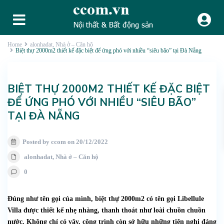
Home
alonhadat
,
Nhà ở – Căn hộ
Biệt thự 2000m2 thiết kế đặc biệt để ứng phó với nhiều “siêu bão” tại Đà Nẵng
BIỆT THỰ 2000M2 THIẾT KẾ ĐẶC BIỆT
ĐỂ ỨNG PHÓ VỚI NHIỀU “SIÊU BÃO”
TẠI ĐÀ NẴNG
Posted by ccom on 20/12/2022
alonhadat
,
Nhà ở – Căn hộ
0
Đúng như tên gọi của mình, biệt thự 2000m2 có tên gọi Libellule
Villa được thiết kế nhẹ nhàng, thanh thoát như loài chuồn chuồn
nước. Không chỉ có vậy, công trình còn sở hữu những tiện nghi đáng