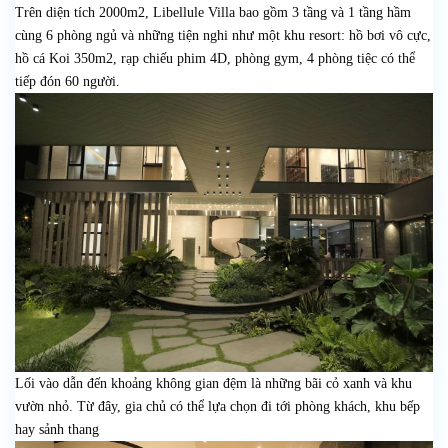
Trên diện tích 2000m2, Libellule Villa bao gồm 3 tầng và 1 tầng hầm
cùng 6 phòng ngủ và những tiện nghi như một khu resort: hồ bơi vô cực,
hồ cá Koi 350m2, rạp chiếu phim 4D, phòng gym, 4 phòng tiệc có thể
tiếp đón 60 người.
Lối vào dẫn đến khoảng không gian đệm là những bãi cỏ xanh và khu
vườn nhỏ. Từ đây, gia chủ có thể lựa chọn đi tới phòng khách, khu bếp
hay sảnh thang