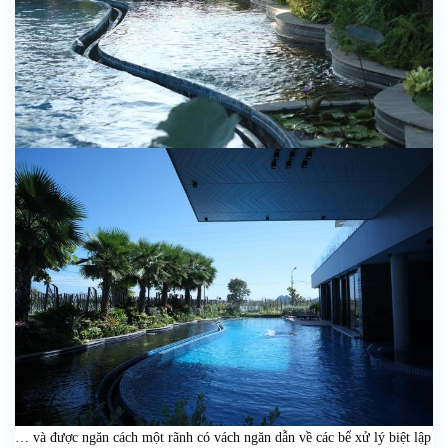
… và được ngăn cách một rãnh có vách ngăn dẫn về các bể xử lý biệt lập