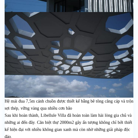
Hệ mái đua 7,5m cánh chuồn được thiết kế bằng bê tông căng cáp và trộn
sợi thép, vững vàng qua nhiều cơn bão
Sau khi hoàn thành, Libellule Villa đã hoàn toàn làm hài lòng gia chủ và
những ai đến đây. Căn biệt thự 2000m2 gây ấn tượng không chỉ bởi thiết
kế hiện đại với nhiều không gian xanh mà còn nhờ những giải pháp độc
đáo.