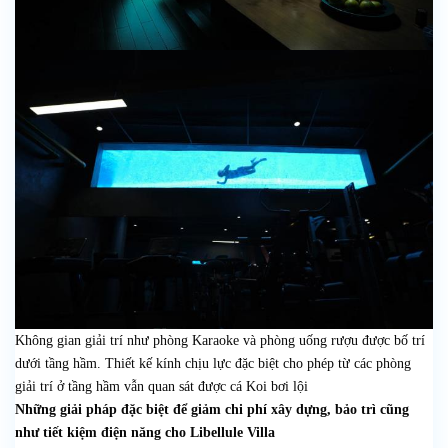
Không gian giải trí như phòng Karaoke và phòng uống rượu được bố trí
dưới tầng hầm. Thiết kế kính chịu lực đặc biệt cho phép từ các phòng
giải trí ở tầng hầm vẫn quan sát được cá Koi bơi lội
Những giải pháp đặc biệt để giảm chi phí xây dựng, bảo trì cũng
như tiết kiệm điện năng cho Libellule Villa