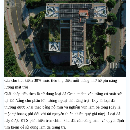
Gia chủ tiết kiệm 30% mức tiêu thụ điện mỗi tháng nhờ hệ pin năng
lượng mặt trời
Giải pháp tiếp theo là sử dụng loại đá Granite đen vân trắng có xuất xứ
tại Đà Nẵng cho phần lớn tường ngoại thất tầng trệt. Đây là loại đá
thường được khai thác bằng nổ mìn và nghiền vụn làm bê tông (đây là
một sự hoang phí đối với tài nguyên thiên nhiên quý giá này). Loại đá
này được KTS phát hiện trên chính khu đất của công trình và quyết định
tìm kiếm để sử dụng làm đá trang trí.