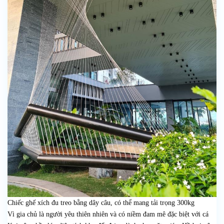
Chiếc ghế xích đu treo bằng dây câu, có thể mang tải trọng 300kg
Vì gia chủ là người yêu thiên nhiên và có niềm đam mê đặc biệt với cá