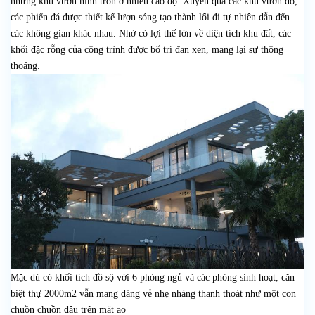
những khu vườn hình tròn ở nhiều cao độ. Xuyên qua các khu vườn đó,
các phiến đá được thiết kế lượn sóng tạo thành lối đi tự nhiên dẫn đến
các không gian khác nhau. Nhờ có lợi thế lớn về diện tích khu đất, các
khối đặc rỗng của công trình được bố trí đan xen, mang lại sự thông
thoáng.
Mặc dù có khối tích đồ sộ với 6 phòng ngủ và các phòng sinh hoạt, căn
biệt thự 2000m2 vẫn mang dáng vẻ nhẹ nhàng thanh thoát như một con
chuồn chuồn đậu trên mặt ao