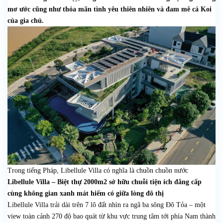
mơ ước cũng như thỏa mãn tình yêu thiên nhiên và đam mê cá Koi
của gia chủ.
Trong tiếng Pháp, Libellule Villa có nghĩa là chuồn chuồn nước
Libellule Villa – Biệt thự 2000m2 sở hữu chuỗi tiện ích đẳng cấp
cùng không gian xanh mát hiếm có giữa lòng đô thị
Libellule Villa trải dài trên 7 lô đất nhìn ra ngã ba sông Đô Tỏa – một
view toàn cảnh 270 độ bao quát từ khu vực trung tâm tới phía Nam thành