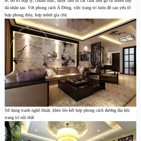
tế, bố trí hợp lý, chuẩn mực, được làm từ các chất liệu gỗ tự nhiên hay
đá nhân tạo. Với phong cách Á Đông, việc trang trí luôn đề cao yếu tố
hợp phong thủy, hợp mệnh gia chủ.
Sử dụng tranh nghệ thuật, khéo léo kết hợp phong cách đương đại khi
trang trí nội thất