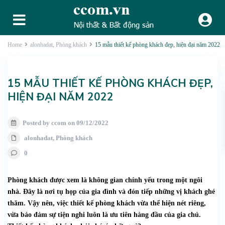
Home
alonhadat
,
Phòng khách
15 mẫu thiết kế phòng khách đẹp, hiện đại năm 2022
15 MẪU THIẾT KẾ PHÒNG KHÁCH ĐẸP,
HIỆN ĐẠI NĂM 2022
Posted by ccom on 09/12/2022
alonhadat
,
Phòng khách
0
Phòng khách được xem là không gian chính yếu trong một ngôi
nhà. Đây là nơi tụ họp của gia đình và đón tiếp những vị khách ghé
thăm. Vậy nên, việc thiết kế phòng khách vừa thể hiện nét riêng,
vừa bảo đảm sự tiện nghi luôn là ưu tiên hàng đầu của gia chủ.