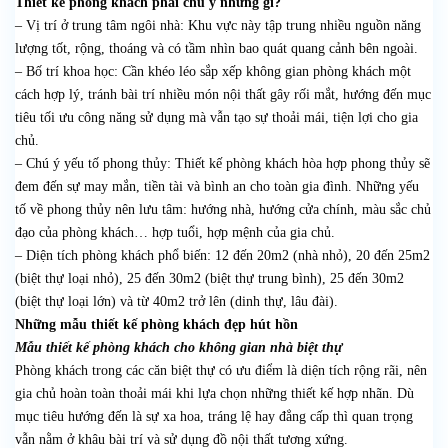
Thiết kế phòng khách phải chú ý những gì?
– Vị trí ở trung tâm ngôi nhà: Khu vực này tập trung nhiều nguồn năng
lượng tốt, rộng, thoáng và có tầm nhìn bao quát quang cảnh bên ngoài.
– Bố trí khoa học: Cần khéo léo sắp xếp không gian phòng khách một
cách hợp lý, tránh bài trí nhiều món nội thất gây rối mắt, hướng đến mục
tiêu tối ưu công năng sử dụng mà vẫn tạo sự thoải mái, tiện lợi cho gia
chủ.
– Chú ý yếu tố phong thủy: Thiết kế phòng khách hòa hợp phong thủy sẽ
đem đến sự may mắn, tiền tài và bình an cho toàn gia đình. Những yếu
tố về phong thủy nên lưu tâm: hướng nhà, hướng cửa chính, màu sắc chủ
đạo của phòng khách… hợp tuổi, hợp mệnh của gia chủ.
– Diện tích phòng khách phổ biến: 12 đến 20m2 (nhà nhỏ), 20 đến 25m2
(biệt thự loại nhỏ), 25 đến 30m2 (biệt thự trung bình), 25 đến 30m2
(biệt thự loại lớn) và từ 40m2 trở lên (dinh thự, lâu đài).
Những mẫu thiết kế phòng khách đẹp hút hồn
Mẫu thiết kế phòng khách cho không gian nhà biệt thự
Phòng khách trong các căn biệt thự có ưu điểm là diện tích rộng rãi, nên
gia chủ hoàn toàn thoải mái khi lựa chọn những thiết kế hợp nhãn. Dù
mục tiêu hướng đến là sự xa hoa, tráng lệ hay đẳng cấp thì quan trọng
vẫn nằm ở khâu bài trí và sử dụng đồ nội thất tương xứng.