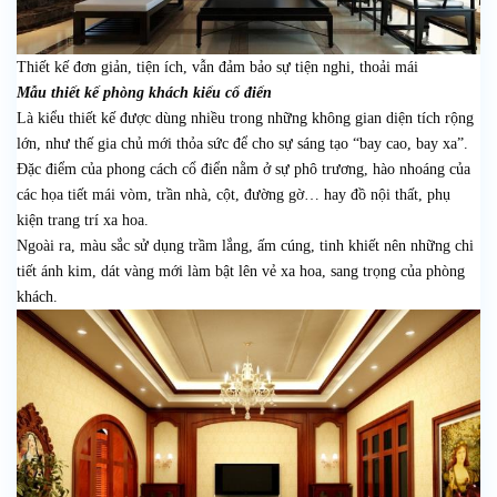
Thiết kế đơn giản, tiện ích, vẫn đảm bảo sự tiện nghi, thoải mái
Mẫu thiết kế phòng khách kiểu cổ điển
Là kiểu thiết kế được dùng nhiều trong những không gian diện tích rộng
lớn, như thế gia chủ mới thỏa sức để cho sự sáng tạo “bay cao, bay xa”.
Đặc điểm của phong cách cổ điển nằm ở sự phô trương, hào nhoáng của
các họa tiết mái vòm, trần nhà, cột, đường gờ… hay đồ nội thất, phụ
kiện trang trí xa hoa.
Ngoài ra, màu sắc sử dụng trầm lắng, ấm cúng, tinh khiết nên những chi
tiết ánh kim, dát vàng mới làm bật lên vẻ xa hoa, sang trọng của phòng
khách.