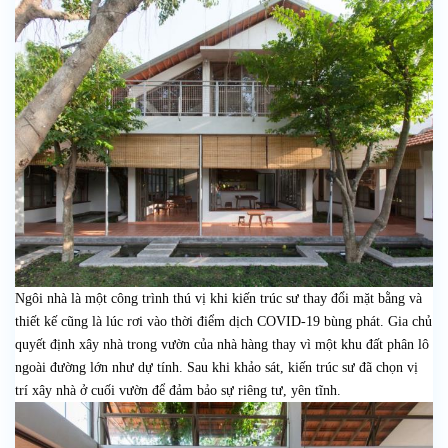
Ngôi nhà là một công trình thú vị khi kiến trúc sư thay đổi mặt bằng và
thiết kế cũng là lúc rơi vào thời điểm dịch COVID-19 bùng phát. Gia chủ
quyết định xây nhà trong vườn của nhà hàng thay vì một khu đất phân lô
ngoài đường lớn như dự tính. Sau khi khảo sát, kiến trúc sư đã chọn vị
trí xây nhà ở cuối vườn để đảm bảo sự riêng tư, yên tĩnh.