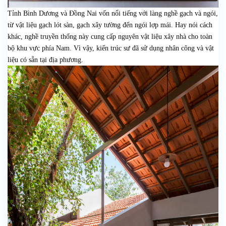
Tỉnh Bình Dương và Đồng Nai vốn nổi tiếng với làng nghề gạch và ngói,
từ vật liệu gạch lót sàn, gạch xây tường đến ngói lợp mái. Hay nói cách
khác, nghề truyền thống này cung cấp nguyên vật liệu xây nhà cho toàn
bộ khu vực phía Nam. Vì vậy, kiến trúc sư đã sử dụng nhân công và vật
liệu có sẵn tại địa phương.