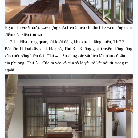
Ngôi nhà vườn được xây dựng dựa trên 5 tiêu chí thiết kế và những quan
điểm của kiến trúc sư:
Thứ 1 – Nhà trong quán, tái khởi động khu vực bị lãng quên; Thứ 2 –
Bảo tồn 11 loại cây xanh hiện có; Thứ 3 – Không gian truyền thống lồng
vào cuộc sống hiện đại; Thứ 4 – Sử dụng các vật liệu lâu năm có sẵn tại
địa phương; Thứ 5 – Cửa ra vào và cửa sổ là yếu tố kết nối từ trong ra
ngoài.