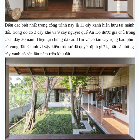
Điều đặc biệt nhất trong công trình này là 11 cây xanh hiện hữu tại mảnh
đất, trong đó có 3 cây khế và 9 cây nguyệt quế Ấn Độ được gia chủ trồng
cách đây 20 năm. Hiện tại chúng đã cao 11m và có tán cây rộng bao phủ
cả vùng đất. Chính vì vậy kiến trúc sư đã quyết định giữ lại tất cả những
cây xanh có sẵn lâu năm trên khu đất.