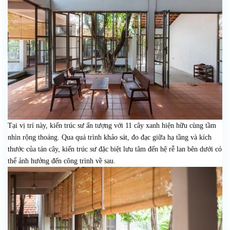
Tại vị trí này, kiến trúc sư ấn tượng với 11 cây xanh hiện hữu cùng tầm
nhìn rộng thoáng. Qua quá trình khảo sát, đo đạc giữa hạ tầng và kích
thước của tán cây, kiến trúc sư đặc biệt lưu tâm đến hệ rễ lan bên dưới có
thể ảnh hưởng đến công trình về sau.