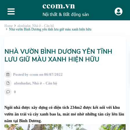
Home
alonhadat
,
Nhà ở – Căn hộ
Nhà vườn Bình Dương yên tĩnh lưu giữ màu xanh hiện hữu
NHÀ VƯỜN BÌNH DƯƠNG YÊN TĨNH
LƯU GIỮ MÀU XANH HIỆN HỮU
Posted by ccom on 06/07/2022
alonhadat
,
Nhà ở – Căn hộ
0
Ngôi nhà được xây dựng có diện tích 234m2 được kết nối với khu
vườn ăn trái và cây xanh bao la, mát mẻ nhờ những tán cây lớn lâu
năm tại Bình Dương.