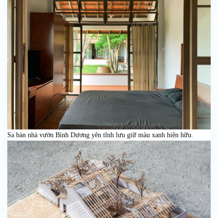
Sa bàn nhà vườn Bình Dương yên tĩnh lưu giữ màu xanh hiện hữu.