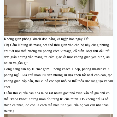
Không gian phòng khách đón nắng và ngập hoa ngày Tết.
Chị Cẩm Nhung đã mang hơi thở thời gian vào căn hộ này cùng những
chi tiết nội thất hướng tới phong cách vintage, cổ điển. Mọi thứ đều rất
đơn giản nhưng vẫn mang tới cảm giác về một không gian yên bình, an
nhiên và gần gũi.
Công năng căn hộ 107m2 gồm: Phòng khách + bếp, phòng master và 2
phòng ngủ. Gia chủ luôn ưu tiên những sự lựa chọn tốt nhất cho con, tạo
không gian hấp dẫn, thú vị để các bạn nhỏ có thể thỏa sức sáng tạo và vui
chơi.
Điểm thú vị của căn nhà là có rất nhiều góc nhỏ xinh xắn để gia chủ có
thể "khoe khéo" những món đồ trang trí của mình. Đó không chỉ là sở
thích cá nhân, đó còn là cách thể hiện tình yêu của họ với căn nhà thân
thương.