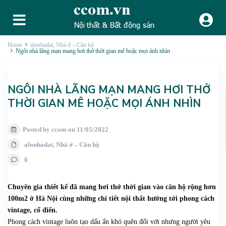
Home
alonhadat
,
Nhà ở – Căn hộ
Ngôi nhà lãng mạn mang hơi thở thời gian mê hoặc mọi ánh nhìn
NGÔI NHÀ LÃNG MẠN MANG HƠI THỞ
THỜI GIAN MÊ HOẶC MỌI ÁNH NHÌN
Posted by ccom on 11/05/2022
alonhadat
,
Nhà ở – Căn hộ
0
Chuyên gia thiết kế đã mang hơi thở thời gian vào căn hộ rộng hơn
100m2 ở Hà Nội cùng những chi tiết nội thất hướng tới phong cách
vintage, cổ điển.
Phong cách vintage luôn tạo dấu ấn khó quên đối với nhưng người yêu