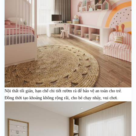
Nội thất tối giản, hạn chế chi tiết rườm rà để bảo vệ an toàn cho trẻ.
Đồng thời tạo khoảng không rộng rãi, cho bé chạy nhảy, vui chơi.