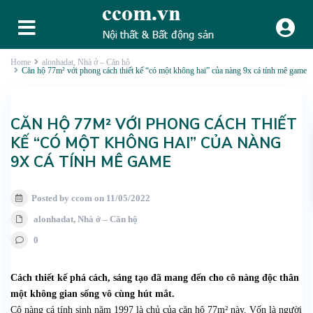
Home
alonhadat
,
Nhà ở – Căn hộ
Căn hộ 77m² với phong cách thiết kế “có một không hai” của nàng 9x cá tính mê game
CĂN HỘ 77M² VỚI PHONG CÁCH THIẾT
KẾ “CÓ MỘT KHÔNG HAI” CỦA NÀNG
9X CÁ TÍNH MÊ GAME
Posted by ccom on 11/05/2022
alonhadat
,
Nhà ở – Căn hộ
0
Cách thiết kế phá cách, sáng tạo đã mang đến cho cô nàng độc thân
một không gian sống vô cùng hút mắt.
Cô nàng cá tính sinh năm 1997 là chủ của căn hộ 77m² này. Vốn là người