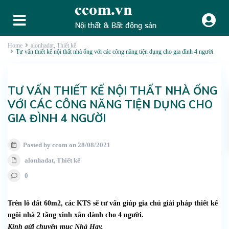
Home
alonhadat
,
Thiết kế
Tư vấn thiết kế nội thất nhà ống với các công năng tiện dụng cho gia đình 4 người
TƯ VẤN THIẾT KẾ NỘI THẤT NHÀ ỐNG
VỚI CÁC CÔNG NĂNG TIỆN DỤNG CHO
GIA ĐÌNH 4 NGƯỜI
Posted by ccom on 28/08/2021
alonhadat
,
Thiết kế
0
Trên lô đất 60m2, các KTS sẽ tư vấn giúp gia chủ giải pháp thiết kế
ngôi nhà 2 tầng xinh xắn dành cho 4 người.
Kính gửi chuyên mục Nhà Hay,