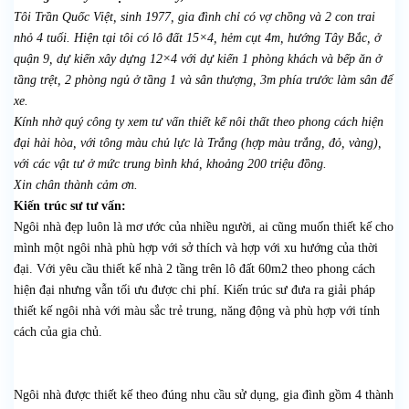
Tôi Trần Quốc Việt, sinh 1977, gia đình chỉ có vợ chồng và 2 con trai
nhỏ 4 tuổi. Hiện tại tôi có lô đất 15×4, hẻm cụt 4m, hướng Tây Bắc, ở
quận 9, dự kiến xây dựng 12×4 với dự kiến 1 phòng khách và bếp ăn ở
tầng trệt, 2 phòng ngủ ở tầng 1 và sân thượng, 3m phía trước làm sân để
xe.
Kính nhờ quý công ty xem tư vấn thiết kế nôi thất theo phong cách hiện
đại hài hòa, với tông màu chủ lực là Trắng (hợp màu trắng, đỏ, vàng),
với các vật tư ở mức trung bình khá, khoảng 200 triệu đồng.
Xin chân thành cảm ơn.
Kiến trúc sư tư vấn:
Ngôi nhà đẹp luôn là mơ ước của nhiều người, ai cũng muốn thiết kế cho
mình một ngôi nhà phù hợp với sở thích và hợp với xu hướng của thời
đại. Với yêu cầu thiết kế nhà 2 tầng trên lô đất 60m2 theo phong cách
hiện đại nhưng vẫn tối ưu được chi phí. Kiến trúc sư đưa ra giải pháp
thiết kế ngôi nhà với màu sắc trẻ trung, năng động và phù hợp với tính
cách của gia chủ.
Ngôi nhà được thiết kế theo đúng nhu cầu sử dụng, gia đình gồm 4 thành