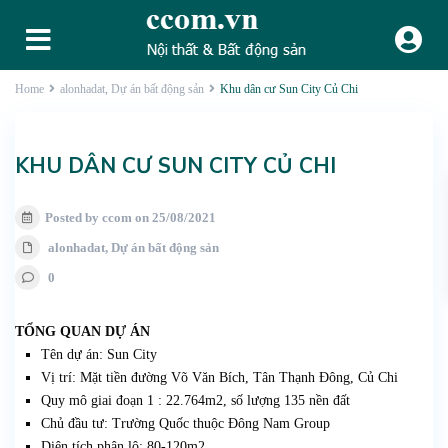
Home
alonhadat
,
Dự án bất động sản
Khu dân cư Sun City Củ Chi
KHU DÂN CƯ SUN CITY CỦ CHI
Posted by ccom on 25/08/2021
alonhadat
,
Dự án bất động sản
0
TỔNG QUAN DỰ ÁN
Tên dự án: Sun City
Vị trí: Mặt tiền đường Võ Văn Bích, Tân Thạnh Đông, Củ Chi
Quy mô giai đoạn 1 : 22.764m2, số lượng 135 nền đất
Chủ đầu tư: Trường Quốc thuộc Đông Nam Group
Diện tích phân lô: 80-120m2