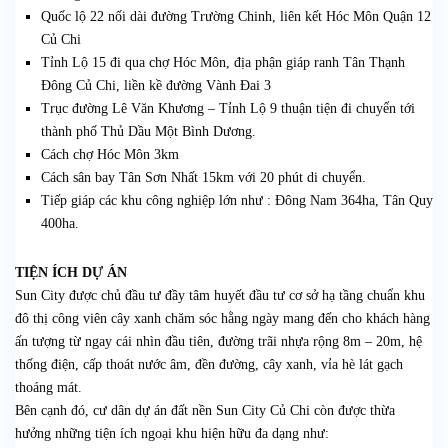
Quốc lộ 22 nối dài đường Trường Chinh, liên kết Hóc Môn Quận 12
Củ Chi
Tỉnh Lộ 15 đi qua chợ Hóc Môn, địa phận giáp ranh Tân Thạnh
Đông Củ Chi, liền kề đường Vành Đai 3
Trục đường Lê Văn Khương – Tỉnh Lộ 9 thuận tiện đi chuyển tới
thành phố Thủ Dầu Một Bình Dương.
Cách chợ Hóc Môn 3km
Cách sân bay Tân Sơn Nhất 15km với 20 phút di chuyển.
Tiếp giáp các khu công nghiệp lớn như : Đông Nam 364ha, Tân Quy
400ha.
TIỆN ÍCH DỰ ÁN
Sun City được chủ đầu tư đầy tâm huyết đầu tư cơ sở hạ tầng chuẩn khu
đô thị công viên cây xanh chăm sóc hằng ngày mang đến cho khách hàng
ấn tượng từ ngay cái nhìn đầu tiên, đường trãi nhựa rộng 8m – 20m, hệ
thống điện, cấp thoát nước âm, đền đường, cây xanh, vỉa hè lát gạch
thoáng mát.
Bên cạnh đó, cư dân dự án đất nền Sun City Củ Chi còn được thừa
hưởng những tiện ích ngoại khu hiện hữu đa dạng như: