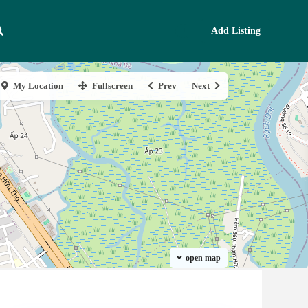
Add Listing
My Location
Fullscreen
Prev
Next
open map