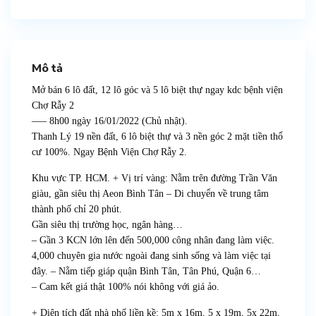
Mô tả
Mở bán 6 lô đất, 12 lô góc và 5 lô biệt thự ngay kdc bệnh viện
Chợ Rẫy 2
—– 8h00 ngày 16/01/2022 (Chủ nhật).
Thanh Lý 19 nền đất, 6 lô biệt thự và 3 nền góc 2 mặt tiền thổ
cư 100%. Ngay Bệnh Viện Chợ Rẫy 2.
Khu vực TP. HCM. + Vị trí vàng: Nằm trên đường Trần Văn
giàu, gần siêu thị Aeon Bình Tân – Di chuyển về trung tâm
thành phố chỉ 20 phút.
Gần siêu thị trường học, ngân hàng…
– Gần 3 KCN lớn lên đến 500,000 công nhân đang làm việc.
4,000 chuyên gia nước ngoài đang sinh sống và làm việc tại
đây. – Nằm tiếp giáp quận Bình Tân, Tân Phú, Quận 6…
– Cam kết giá thật 100% nói không với giá ảo.
+ Diện tích đất nhà phố liền kề: 5m x 16m, 5 x 19m, 5x 22m,