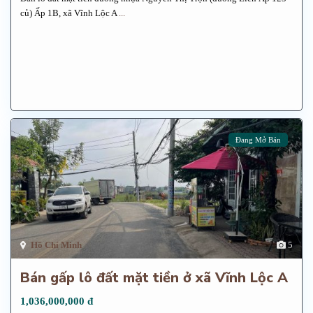
củ) Ấp 1B, xã Vĩnh Lộc A
...
Đang Mở Bán
Hồ Chí Minh
5
Bán gấp lô đất mặt tiền ở xã Vĩnh Lộc A
1,036,000,000 đ