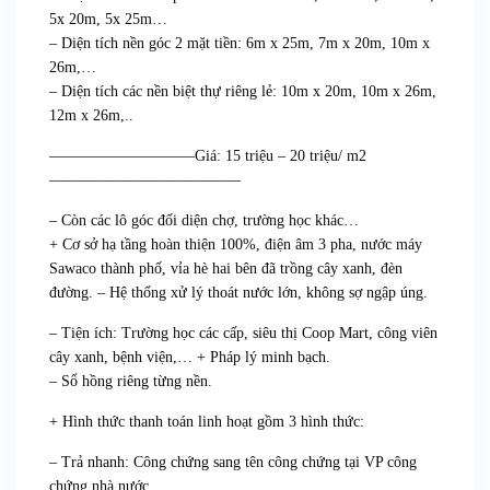
5x 20m, 5x 25m…
– Diện tích nền góc 2 mặt tiền: 6m x 25m, 7m x 20m, 10m x
26m,…
– Diện tích các nền biệt thự riêng lẻ: 10m x 20m, 10m x 26m,
12m x 26m,..
—————————–Giá: 15 triệu – 20 triệu/ m2
————————————–
– Còn các lô góc đối diện chợ, trường học khác…
+ Cơ sở hạ tầng hoàn thiện 100%, điện âm 3 pha, nước máy
Sawaco thành phố, vỉa hè hai bên đã trồng cây xanh, đèn
đường. – Hệ thống xử lý thoát nước lớn, không sợ ngập úng.
– Tiện ích: Trường học các cấp, siêu thị Coop Mart, công viên
cây xanh, bệnh viện,… + Pháp lý minh bạch.
– Sổ hồng riêng từng nền.
+ Hình thức thanh toán linh hoạt gồm 3 hình thức:
– Trả nhanh: Công chứng sang tên công chứng tại VP công
chứng nhà nước.