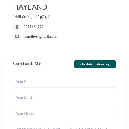
HAYLAND
1448 đường 3/2 p2 q11
0908134772
muoihv@gmail.com
Contact Me
Schedule a showing?