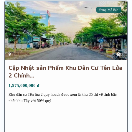
Đang Mở Bán
Hồ Chí Minh
7
Cập Nhật sản Phẩm Khu Dân Cư Tên Lửa
2 Chính...
1,575,000,000 đ
Khu dân cư Tên lửa 2 quy hoạch được xem là khu đô thị vệ tinh bậc
nhất khu Tây với 50% quỷ
...