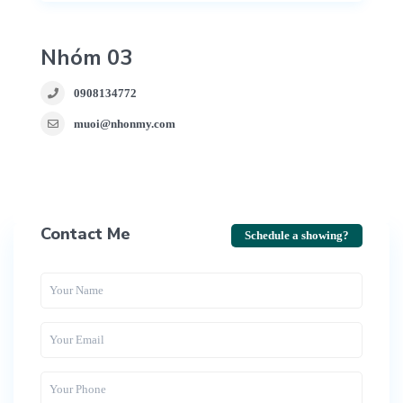
Nhóm 03
0908134772
muoi@nhonmy.com
Contact Me
Schedule a showing?