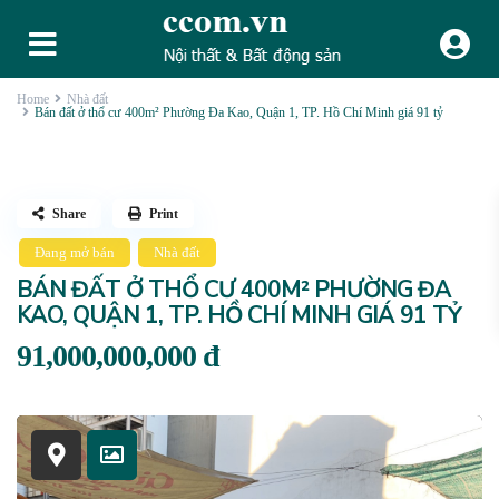
Home
Nhà đất
Bán đất ở thổ cư 400m² Phường Đa Kao, Quận 1, TP. Hồ Chí Minh giá 91 tỷ
Share
Print
Đang mở bán
Nhà đất
BÁN ĐẤT Ở THỔ CƯ 400M² PHƯỜNG ĐA
KAO, QUẬN 1, TP. HỒ CHÍ MINH GIÁ 91 TỶ
91,000,000,000 đ