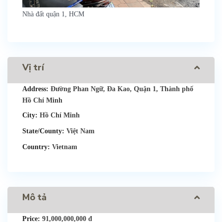
Nhà đất quận 1, HCM
Vị trí
Address:
Đường Phan Ngữ, Đa Kao, Quận 1, Thành phố
Hồ Chí Minh
City:
Hồ Chí Minh
State/County:
Việt Nam
Country:
Vietnam
Mô tả
Price:
91,000,000,000 đ