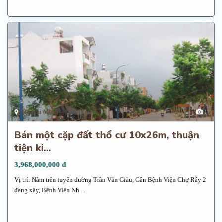
Hồ Chí Minh
1
Bán một cặp đất thổ cư 10x26m, thuận
tiện ki...
3,968,000,000 đ
Vị trí: Nằm trên tuyến đường Trần Văn Giàu, Gần Bệnh Viện Chợ Rẫy 2
đang xây, Bệnh Viện Nh
...